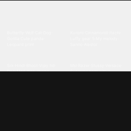
Explore different wallpaper
categories
Animals
Anime
Butterfly
·
Wolf
·
Cat
·
Dog
·
Kuromi
·
Cinnamoroll
·
Itachi
·
Gorilla
·
Cute panda
·
Luffy gear 5
·
My melody
·
Leopard print
Sanrio
·
Alastor
Bollywood
Brands
Srk
·
Hindi
·
Bhoot
·
Vijay hd
·
Msi
·
Razer
·
Stussy
·
Versace
·
Desi
·
Meri maa
·
Jawan
Supreme
·
hello kittys
·
Oneplus
Cars & Vehicles
Comics
Jdm
·
Hot wheels
·
Bmw 4k
·
Cartoon
·
Stitchs
·
Marvel
·
Zx10r
·
Car photos
·
Bmw car
Steven universe
·
·
Bugatti chiron
Powerpuff girls
·
Spiderman 4k
·
Lobo
Designs
Drawings