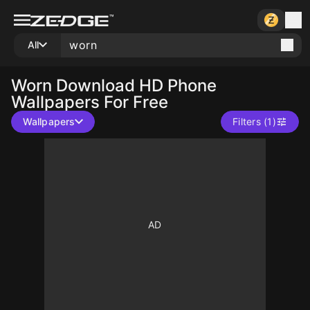
All
Worn
Download HD Phone
Wallpapers For Free
Wallpapers
Filters (1)
50
10
10
300
10
10