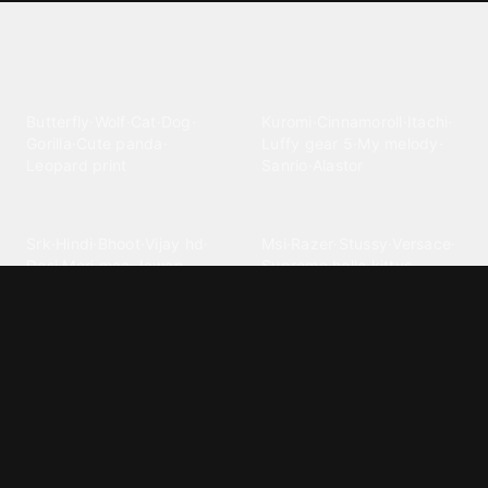
Explore different wallpaper
categories
Animals
Anime
Butterfly
·
Wolf
·
Cat
·
Dog
·
Kuromi
·
Cinnamoroll
·
Itachi
·
Gorilla
·
Cute panda
·
Luffy gear 5
·
My melody
·
Leopard print
Sanrio
·
Alastor
Bollywood
Brands
Srk
·
Hindi
·
Bhoot
·
Vijay hd
·
Msi
·
Razer
·
Stussy
·
Versace
·
Desi
·
Meri maa
·
Jawan
Supreme
·
hello kittys
·
Oneplus
Cars & Vehicles
Comics
Jdm
·
Hot wheels
·
Bmw 4k
·
Cartoon
·
Stitchs
·
Marvel
·
Zx10r
·
Car photos
·
Bmw car
Steven universe
·
·
Bugatti chiron
Powerpuff girls
·
Spiderman 4k
·
Lobo
Designs
Drawings