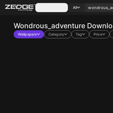
Categories
All
Wondrous_adventure
Downloa
Wallpapers
Category
Tag
Price
10