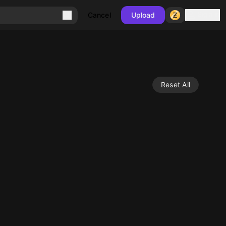
Sign in
Cancel
Upload
Reset All