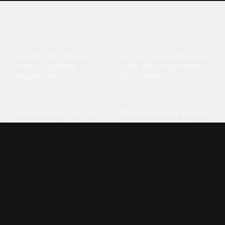
Explore different wallpaper
categories
Animals
Anime
Butterfly
·
Wolf
·
Cat
·
Dog
·
Kuromi
·
Cinnamoroll
·
Itachi
·
Gorilla
·
Cute panda
·
Luffy gear 5
·
My melody
·
Leopard print
Sanrio
·
Alastor
Bollywood
Brands
Srk
·
Hindi
·
Bhoot
·
Vijay hd
·
Msi
·
Razer
·
Stussy
·
Versace
·
Desi
·
Meri maa
·
Jawan
Supreme
·
hello kittys
·
Oneplus
Cars & Vehicles
Comics
Jdm
·
Hot wheels
·
Bmw 4k
·
Cartoon
·
Stitchs
·
Marvel
·
Zx10r
·
Car photos
·
Bmw car
Steven universe
·
·
Bugatti chiron
Powerpuff girls
·
Spiderman 4k
·
Lobo
Designs
Drawings