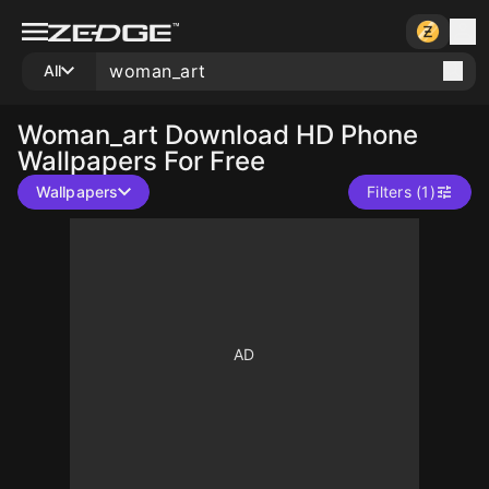
All
Woman_art
Download HD Phone
Wallpapers For Free
Wallpapers
Filters (1)
10
10
10
10
10