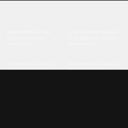
Explore different wallpaper
categories
Animals
Anime
Butterfly
·
Wolf
·
Cat
·
Dog
·
Kuromi
·
Cinnamoroll
·
Itachi
·
Gorilla
·
Cute panda
·
Luffy gear 5
·
My melody
·
Leopard print
Sanrio
·
Alastor
Bollywood
Brands
Srk
·
Hindi
·
Bhoot
·
Vijay hd
·
Msi
·
Razer
·
Stussy
·
Versace
·
Desi
·
Meri maa
·
Jawan
Supreme
·
hello kittys
·
Oneplus
Cars & Vehicles
Comics
Jdm
·
Hot wheels
·
Bmw 4k
·
Cartoon
·
Stitchs
·
Marvel
·
Zx10r
·
Car photos
·
Bmw car
Steven universe
·
·
Bugatti chiron
Powerpuff girls
·
Spiderman 4k
·
Lobo
Designs
Drawings