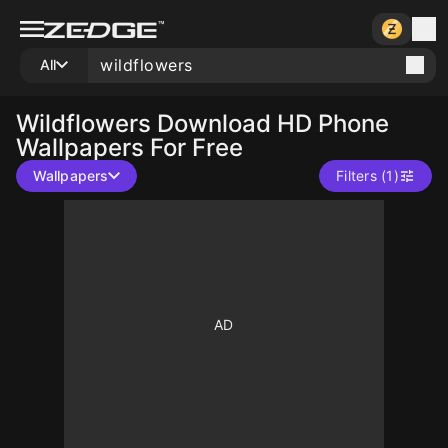
All
Wildflowers
Download HD Phone
Wallpapers For Free
Wallpapers
Filters (1)
10
10
10