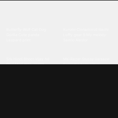
Explore different wallpaper
categories
Animals
Anime
Butterfly
·
Wolf
·
Cat
·
Dog
·
Kuromi
·
Cinnamoroll
·
Itachi
·
Gorilla
·
Cute panda
·
Luffy gear 5
·
My melody
·
Leopard print
Sanrio
·
Alastor
Bollywood
Brands
Srk
·
Hindi
·
Bhoot
·
Vijay hd
·
Msi
·
Razer
·
Stussy
·
Versace
·
Desi
·
Meri maa
·
Jawan
Supreme
·
hello kittys
·
Oneplus
Cars & Vehicles
Comics
Jdm
·
Hot wheels
·
Bmw 4k
·
Cartoon
·
Stitchs
·
Marvel
·
Zx10r
·
Car photos
·
Bmw car
Steven universe
·
·
Bugatti chiron
Powerpuff girls
·
Spiderman 4k
·
Lobo
Designs
Drawings