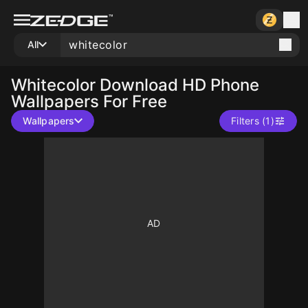
All
Whitecolor
Download HD Phone
Wallpapers For Free
Wallpapers
Filters (1)
10
10
10
10
10
10