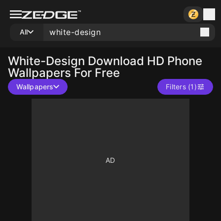
All
White-Design
Download HD Phone
Wallpapers For Free
Wallpapers
Filters (1)
10
10
10
10
10