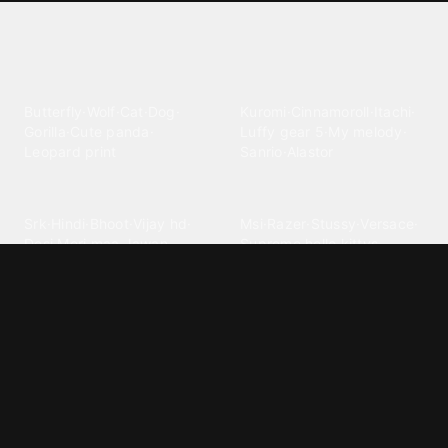
Explore different wallpaper
categories
Animals
Anime
Butterfly
·
Wolf
·
Cat
·
Dog
·
Kuromi
·
Cinnamoroll
·
Itachi
·
Gorilla
·
Cute panda
·
Luffy gear 5
·
My melody
·
Leopard print
Sanrio
·
Alastor
Bollywood
Brands
Srk
·
Hindi
·
Bhoot
·
Vijay hd
·
Msi
·
Razer
·
Stussy
·
Versace
·
Desi
·
Meri maa
·
Jawan
Supreme
·
hello kittys
·
Oneplus
Cars & Vehicles
Comics
Jdm
·
Hot wheels
·
Bmw 4k
·
Cartoon
·
Stitchs
·
Marvel
·
Zx10r
·
Car photos
·
Bmw car
Steven universe
·
·
Bugatti chiron
Powerpuff girls
·
Spiderman 4k
·
Lobo
Designs
Drawings