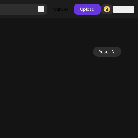
Sign in
Cancel
Upload
Reset All
10
10
10