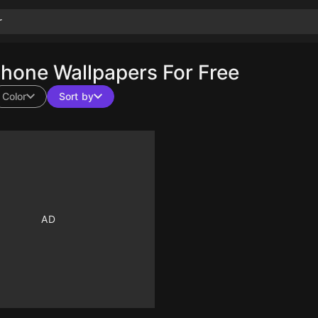
one Wallpapers For Free
Color
Sort by
10
10
10
10