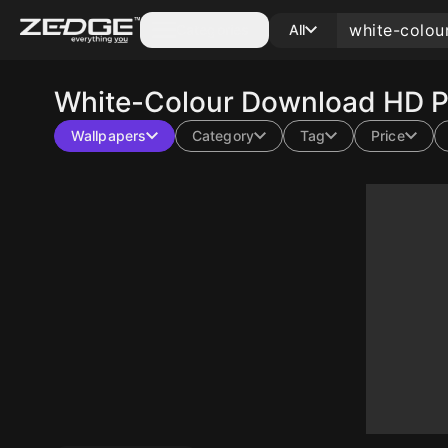
Categories
All
White-Colour
Download HD Ph
Wallpapers
Category
Tag
Price
10
10
10
10