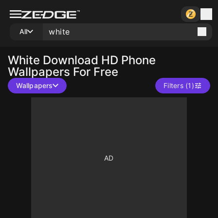
All
White
Download HD Phone
Wallpapers For Free
Wallpapers
Filters (1)
10