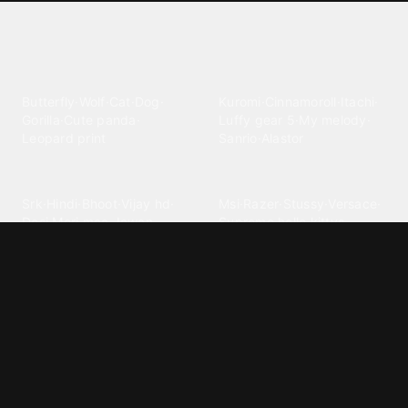
Explore different wallpaper
categories
Animals
Anime
Butterfly
·
Wolf
·
Cat
·
Dog
·
Kuromi
·
Cinnamoroll
·
Itachi
·
Gorilla
·
Cute panda
·
Luffy gear 5
·
My melody
·
Leopard print
Sanrio
·
Alastor
Bollywood
Brands
Srk
·
Hindi
·
Bhoot
·
Vijay hd
·
Msi
·
Razer
·
Stussy
·
Versace
·
Desi
·
Meri maa
·
Jawan
Supreme
·
hello kittys
·
Oneplus
Cars & Vehicles
Comics
Jdm
·
Hot wheels
·
Bmw 4k
·
Cartoon
·
Stitchs
·
Marvel
·
Zx10r
·
Car photos
·
Bmw car
Steven universe
·
·
Bugatti chiron
Powerpuff girls
·
Spiderman 4k
·
Lobo
Designs
Drawings