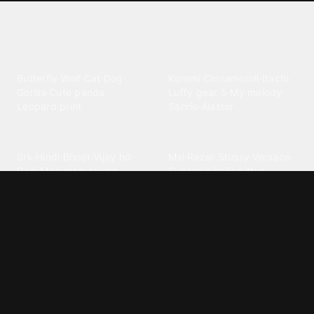
Explore different wallpaper
categories
Animals
Anime
Butterfly
·
Wolf
·
Cat
·
Dog
·
Kuromi
·
Cinnamoroll
·
Itachi
·
Gorilla
·
Cute panda
·
Luffy gear 5
·
My melody
·
Leopard print
Sanrio
·
Alastor
Bollywood
Brands
Srk
·
Hindi
·
Bhoot
·
Vijay hd
·
Msi
·
Razer
·
Stussy
·
Versace
·
Desi
·
Meri maa
·
Jawan
Supreme
·
hello kittys
·
Oneplus
Cars & Vehicles
Comics
Jdm
·
Hot wheels
·
Bmw 4k
·
Cartoon
·
Stitchs
·
Marvel
·
Zx10r
·
Car photos
·
Bmw car
Steven universe
·
·
Bugatti chiron
Powerpuff girls
·
Spiderman 4k
·
Lobo
Designs
Drawings