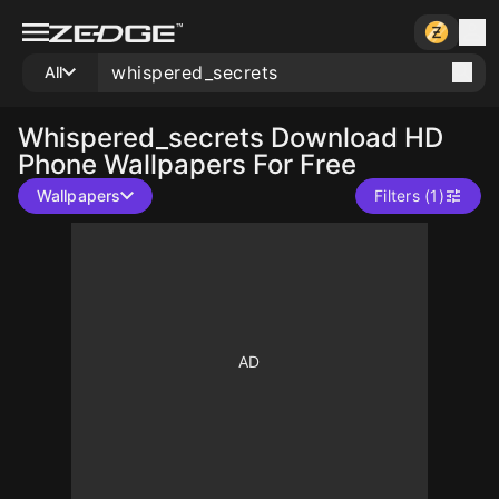
All
Whispered_secrets
Download HD
Phone Wallpapers For Free
Wallpapers
Filters (1)
10
10
10
10