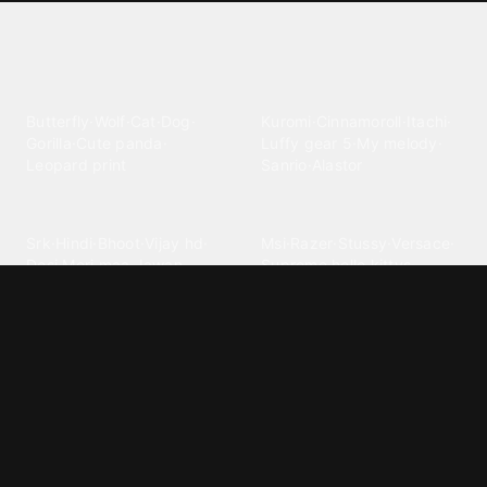
Explore different wallpaper
categories
Animals
Anime
Butterfly
·
Wolf
·
Cat
·
Dog
·
Kuromi
·
Cinnamoroll
·
Itachi
·
Gorilla
·
Cute panda
·
Luffy gear 5
·
My melody
·
Leopard print
Sanrio
·
Alastor
Bollywood
Brands
Srk
·
Hindi
·
Bhoot
·
Vijay hd
·
Msi
·
Razer
·
Stussy
·
Versace
·
Desi
·
Meri maa
·
Jawan
Supreme
·
hello kittys
·
Oneplus
Cars & Vehicles
Comics
Jdm
·
Hot wheels
·
Bmw 4k
·
Cartoon
·
Stitchs
·
Marvel
·
Zx10r
·
Car photos
·
Bmw car
Steven universe
·
·
Bugatti chiron
Powerpuff girls
·
Spiderman 4k
·
Lobo
Designs
Drawings