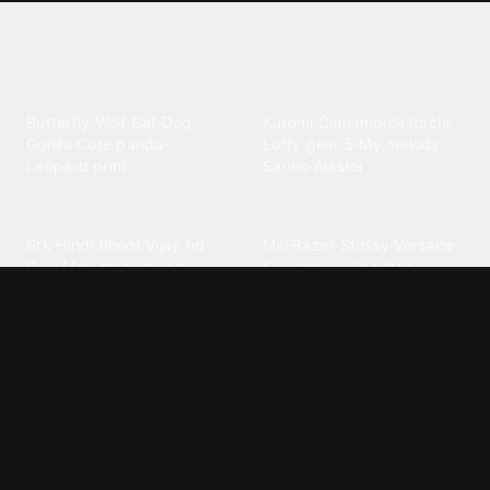
Explore different wallpaper
categories
Animals
Anime
Butterfly
·
Wolf
·
Cat
·
Dog
·
Kuromi
·
Cinnamoroll
·
Itachi
·
Gorilla
·
Cute panda
·
Luffy gear 5
·
My melody
·
Leopard print
Sanrio
·
Alastor
Bollywood
Brands
Srk
·
Hindi
·
Bhoot
·
Vijay hd
·
Msi
·
Razer
·
Stussy
·
Versace
·
Desi
·
Meri maa
·
Jawan
Supreme
·
hello kittys
·
Oneplus
Cars & Vehicles
Comics
Jdm
·
Hot wheels
·
Bmw 4k
·
Cartoon
·
Stitchs
·
Marvel
·
Zx10r
·
Car photos
·
Bmw car
Steven universe
·
·
Bugatti chiron
Powerpuff girls
·
Spiderman 4k
·
Lobo
Designs
Drawings