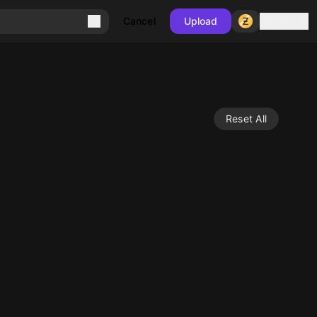
Sign in
Cancel
Upload
Reset All
10
10
10
10