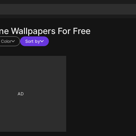
e Wallpapers For Free
Color
Sort by
10
10
10
10
10