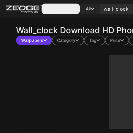
Categories
All
Wall_clock
Download HD Phon
Wallpapers
Category
Tag
Price
10
10
10
10