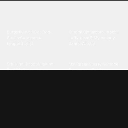
Explore different wallpaper
categories
Animals
Anime
Butterfly
·
Wolf
·
Cat
·
Dog
·
Kuromi
·
Cinnamoroll
·
Itachi
·
Gorilla
·
Cute panda
·
Luffy gear 5
·
My melody
·
Leopard print
Sanrio
·
Alastor
Bollywood
Brands
Srk
·
Hindi
·
Bhoot
·
Vijay hd
·
Msi
·
Razer
·
Stussy
·
Versace
·
Desi
·
Meri maa
·
Jawan
Supreme
·
hello kittys
·
Oneplus
Cars & Vehicles
Comics
Jdm
·
Hot wheels
·
Bmw 4k
·
Cartoon
·
Stitchs
·
Marvel
·
Zx10r
·
Car photos
·
Bmw car
Steven universe
·
·
Bugatti chiron
Powerpuff girls
·
Spiderman 4k
·
Lobo
Designs
Drawings