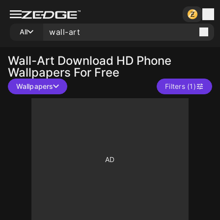
All
Wall-Art
Download HD Phone
Wallpapers For Free
Wallpapers
Filters (1)
10
10
500
10