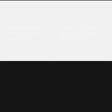
Explore different wallpaper
categories
Animals
Anime
Butterfly
·
Wolf
·
Cat
·
Dog
·
Kuromi
·
Cinnamoroll
·
Itachi
·
Gorilla
·
Cute panda
·
Luffy gear 5
·
My melody
·
Leopard print
Sanrio
·
Alastor
Bollywood
Brands
Srk
·
Hindi
·
Bhoot
·
Vijay hd
·
Msi
·
Razer
·
Stussy
·
Versace
·
Desi
·
Meri maa
·
Jawan
Supreme
·
hello kittys
·
Oneplus
Cars & Vehicles
Comics
Jdm
·
Hot wheels
·
Bmw 4k
·
Cartoon
·
Stitchs
·
Marvel
·
Zx10r
·
Car photos
·
Bmw car
Steven universe
·
·
Bugatti chiron
Powerpuff girls
·
Spiderman 4k
·
Lobo
Designs
Drawings