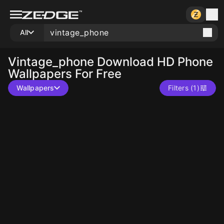
All
Vintage_phone
Download HD Phone
Wallpapers For Free
Wallpapers
Filters (1)
10
10