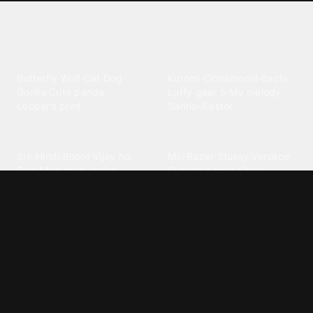
Explore different wallpaper
categories
Animals
Anime
Butterfly
·
Wolf
·
Cat
·
Dog
·
Kuromi
·
Cinnamoroll
·
Itachi
·
Gorilla
·
Cute panda
·
Luffy gear 5
·
My melody
·
Leopard print
Sanrio
·
Alastor
Bollywood
Brands
Srk
·
Hindi
·
Bhoot
·
Vijay hd
·
Msi
·
Razer
·
Stussy
·
Versace
·
Desi
·
Meri maa
·
Jawan
Supreme
·
hello kittys
·
Oneplus
Cars & Vehicles
Comics
Jdm
·
Hot wheels
·
Bmw 4k
·
Cartoon
·
Stitchs
·
Marvel
·
Zx10r
·
Car photos
·
Bmw car
Steven universe
·
·
Bugatti chiron
Powerpuff girls
·
Spiderman 4k
·
Lobo
Designs
Drawings