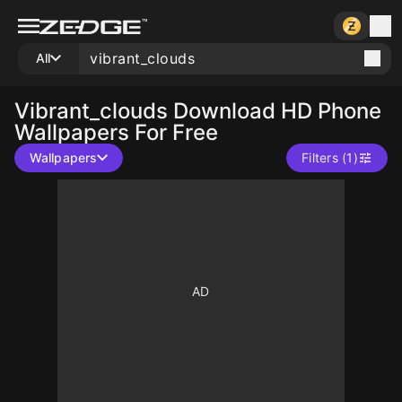
All
Vibrant_clouds
Download HD Phone
Wallpapers For Free
Wallpapers
Filters (1)
10
10
10
10
10
10