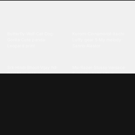
Explore different wallpaper
categories
Animals
Anime
Butterfly
·
Wolf
·
Cat
·
Dog
·
Kuromi
·
Cinnamoroll
·
Itachi
·
Gorilla
·
Cute panda
·
Luffy gear 5
·
My melody
·
Leopard print
Sanrio
·
Alastor
Bollywood
Brands
Srk
·
Hindi
·
Bhoot
·
Vijay hd
·
Msi
·
Razer
·
Stussy
·
Versace
·
Desi
·
Meri maa
·
Jawan
Supreme
·
hello kittys
·
Oneplus
Cars & Vehicles
Comics
Jdm
·
Hot wheels
·
Bmw 4k
·
Cartoon
·
Stitchs
·
Marvel
·
Zx10r
·
Car photos
·
Bmw car
Steven universe
·
·
Bugatti chiron
Powerpuff girls
·
Spiderman 4k
·
Lobo
Designs
Drawings