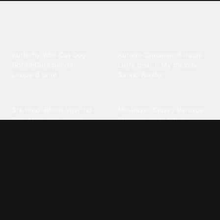
Explore different wallpaper
categories
Animals
Anime
Butterfly
·
Wolf
·
Cat
·
Dog
·
Kuromi
·
Cinnamoroll
·
Itachi
·
Gorilla
·
Cute panda
·
Luffy gear 5
·
My melody
·
Leopard print
Sanrio
·
Alastor
Bollywood
Brands
Srk
·
Hindi
·
Bhoot
·
Vijay hd
·
Msi
·
Razer
·
Stussy
·
Versace
·
Desi
·
Meri maa
·
Jawan
Supreme
·
hello kittys
·
Oneplus
Cars & Vehicles
Comics
Jdm
·
Hot wheels
·
Bmw 4k
·
Cartoon
·
Stitchs
·
Marvel
·
Zx10r
·
Car photos
·
Bmw car
Steven universe
·
·
Bugatti chiron
Powerpuff girls
·
Spiderman 4k
·
Lobo
Designs
Drawings