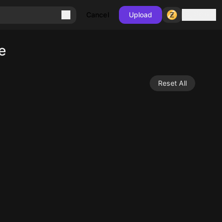
Sign in
Cancel
Upload
e
Reset All
10
50
10
10