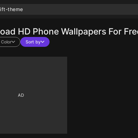
oad HD Phone Wallpapers For Fre
Color
Sort by
10
10
10
10
10