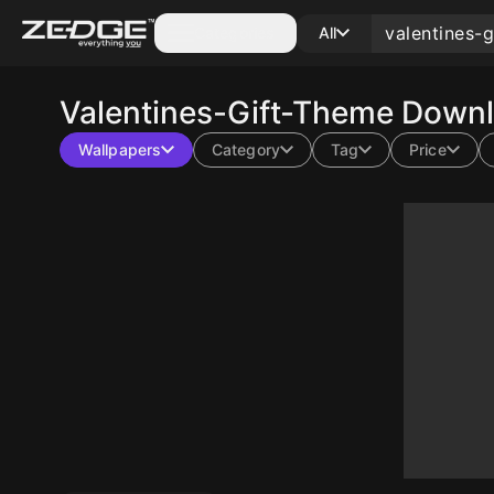
Categories
All
Valentines-Gift-Theme
Downl
Wallpapers
Category
Tag
Price
30
10
10
10