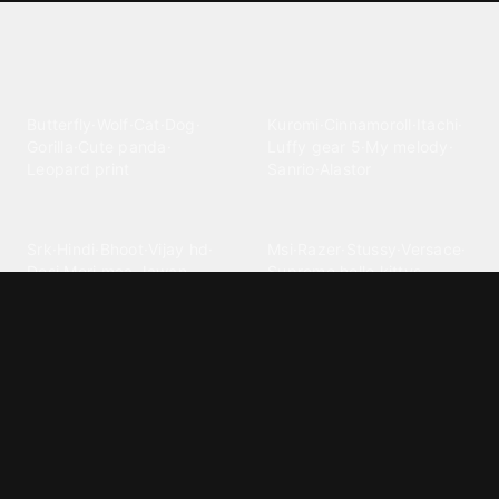
Explore different wallpaper
categories
Animals
Anime
Butterfly
·
Wolf
·
Cat
·
Dog
·
Kuromi
·
Cinnamoroll
·
Itachi
·
Gorilla
·
Cute panda
·
Luffy gear 5
·
My melody
·
Leopard print
Sanrio
·
Alastor
Bollywood
Brands
Srk
·
Hindi
·
Bhoot
·
Vijay hd
·
Msi
·
Razer
·
Stussy
·
Versace
·
Desi
·
Meri maa
·
Jawan
Supreme
·
hello kittys
·
Oneplus
Cars & Vehicles
Comics
Jdm
·
Hot wheels
·
Bmw 4k
·
Cartoon
·
Stitchs
·
Marvel
·
Zx10r
·
Car photos
·
Bmw car
Steven universe
·
·
Bugatti chiron
Powerpuff girls
·
Spiderman 4k
·
Lobo
Designs
Drawings