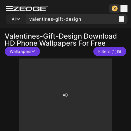
All
Valentines-Gift-Design
Download
HD Phone Wallpapers For Free
Wallpapers
Filters (1)
10
10
10
10
10
10