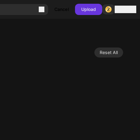
Sign in
Cancel
Upload
Reset All