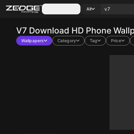
Categories
All
V7
Download HD Phone Wallp
Wallpapers
Category
Tag
Price
10