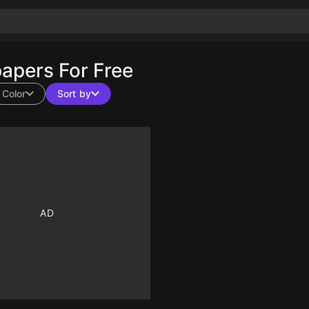
apers For Free
Color
Sort by
10