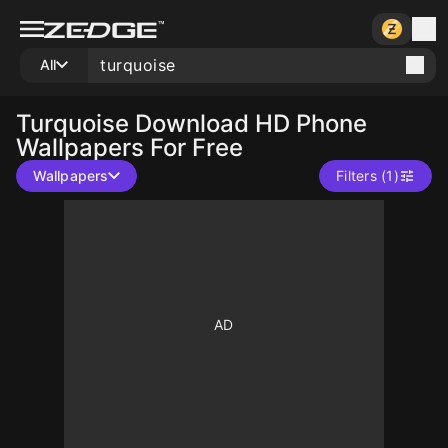
All
Turquoise
Download HD Phone
Wallpapers For Free
Wallpapers
Filters (1)
10
10
10
10
10
10