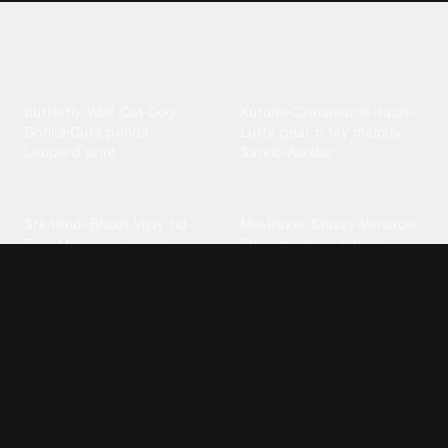
Explore different wallpaper
categories
Animals
Anime
Butterfly
·
Wolf
·
Cat
·
Dog
·
Kuromi
·
Cinnamoroll
·
Itachi
·
Gorilla
·
Cute panda
·
Luffy gear 5
·
My melody
·
Leopard print
Sanrio
·
Alastor
Bollywood
Brands
Srk
·
Hindi
·
Bhoot
·
Vijay hd
·
Msi
·
Razer
·
Stussy
·
Versace
·
Desi
·
Meri maa
·
Jawan
Supreme
·
hello kittys
·
Oneplus
Cars & Vehicles
Comics
Jdm
·
Hot wheels
·
Bmw 4k
·
Cartoon
·
Stitchs
·
Marvel
·
Zx10r
·
Car photos
·
Bmw car
Steven universe
·
·
Bugatti chiron
Powerpuff girls
·
Spiderman 4k
·
Lobo
Designs
Drawings