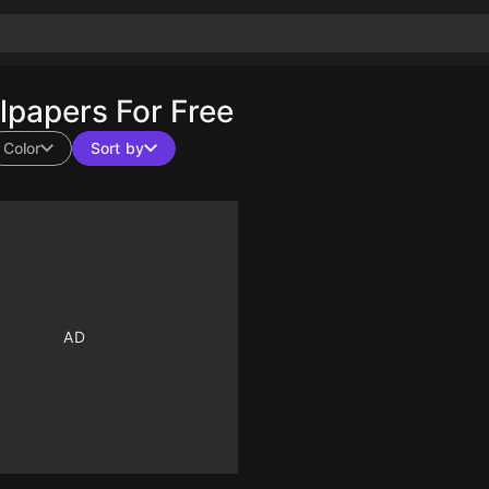
papers For Free
Color
Sort by
13