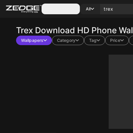
Categories
All
Trex
Download HD Phone Wall
Wallpapers
Category
Tag
Price
10