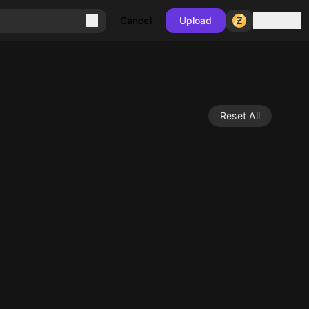
Sign in
Cancel
Upload
Reset All