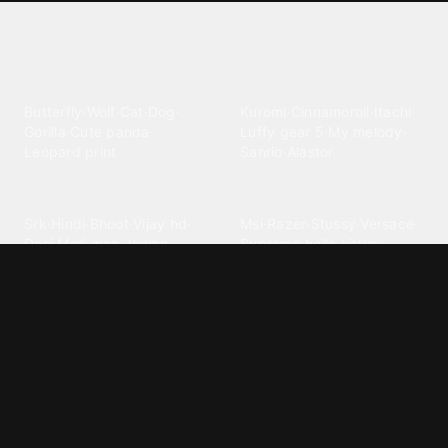
Explore different wallpaper
categories
Animals
Anime
Butterfly
·
Wolf
·
Cat
·
Dog
·
Kuromi
·
Cinnamoroll
·
Itachi
·
Gorilla
·
Cute panda
·
Luffy gear 5
·
My melody
·
Leopard print
Sanrio
·
Alastor
Bollywood
Brands
Srk
·
Hindi
·
Bhoot
·
Vijay hd
·
Msi
·
Razer
·
Stussy
·
Versace
·
Desi
·
Meri maa
·
Jawan
Supreme
·
hello kittys
·
Oneplus
Cars & Vehicles
Comics
Jdm
·
Hot wheels
·
Bmw 4k
·
Cartoon
·
Stitchs
·
Marvel
·
Zx10r
·
Car photos
·
Bmw car
Steven universe
·
·
Bugatti chiron
Powerpuff girls
·
Spiderman 4k
·
Lobo
Designs
Drawings