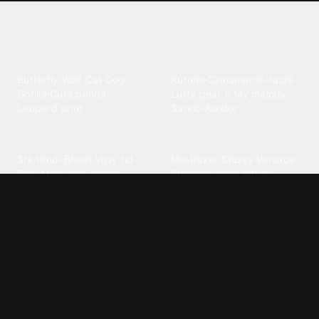
Explore different wallpaper
categories
Animals
Anime
Butterfly
·
Wolf
·
Cat
·
Dog
·
Kuromi
·
Cinnamoroll
·
Itachi
·
Gorilla
·
Cute panda
·
Luffy gear 5
·
My melody
·
Leopard print
Sanrio
·
Alastor
Bollywood
Brands
Srk
·
Hindi
·
Bhoot
·
Vijay hd
·
Msi
·
Razer
·
Stussy
·
Versace
·
Desi
·
Meri maa
·
Jawan
Supreme
·
hello kittys
·
Oneplus
Cars & Vehicles
Comics
Jdm
·
Hot wheels
·
Bmw 4k
·
Cartoon
·
Stitchs
·
Marvel
·
Zx10r
·
Car photos
·
Bmw car
Steven universe
·
·
Bugatti chiron
Powerpuff girls
·
Spiderman 4k
·
Lobo
Designs
Drawings