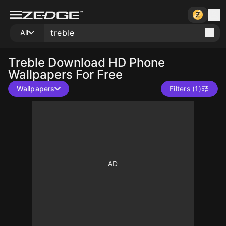
All
Treble
Download HD Phone
Wallpapers For Free
Wallpapers
Filters (1)
10
10