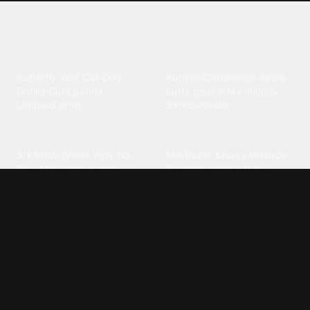
Explore different wallpaper
categories
Animals
Anime
Butterfly
·
Wolf
·
Cat
·
Dog
·
Kuromi
·
Cinnamoroll
·
Itachi
·
Gorilla
·
Cute panda
·
Luffy gear 5
·
My melody
·
Leopard print
Sanrio
·
Alastor
Bollywood
Brands
Srk
·
Hindi
·
Bhoot
·
Vijay hd
·
Msi
·
Razer
·
Stussy
·
Versace
·
Desi
·
Meri maa
·
Jawan
Supreme
·
hello kittys
·
Oneplus
Cars & Vehicles
Comics
Jdm
·
Hot wheels
·
Bmw 4k
·
Cartoon
·
Stitchs
·
Marvel
·
Zx10r
·
Car photos
·
Bmw car
Steven universe
·
·
Bugatti chiron
Powerpuff girls
·
Spiderman 4k
·
Lobo
Designs
Drawings