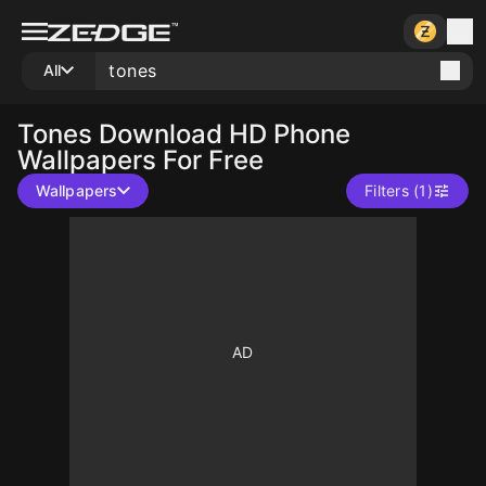
All
Tones
Download HD Phone
Wallpapers For Free
Wallpapers
Filters (1)
10
10
10