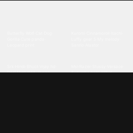
Explore different wallpaper
categories
Animals
Anime
Butterfly
·
Wolf
·
Cat
·
Dog
·
Kuromi
·
Cinnamoroll
·
Itachi
·
Gorilla
·
Cute panda
·
Luffy gear 5
·
My melody
·
Leopard print
Sanrio
·
Alastor
Bollywood
Brands
Srk
·
Hindi
·
Bhoot
·
Vijay hd
·
Msi
·
Razer
·
Stussy
·
Versace
·
Desi
·
Meri maa
·
Jawan
Supreme
·
hello kittys
·
Oneplus
Cars & Vehicles
Comics
Jdm
·
Hot wheels
·
Bmw 4k
·
Cartoon
·
Stitchs
·
Marvel
·
Zx10r
·
Car photos
·
Bmw car
Steven universe
·
·
Bugatti chiron
Powerpuff girls
·
Spiderman 4k
·
Lobo
Designs
Drawings