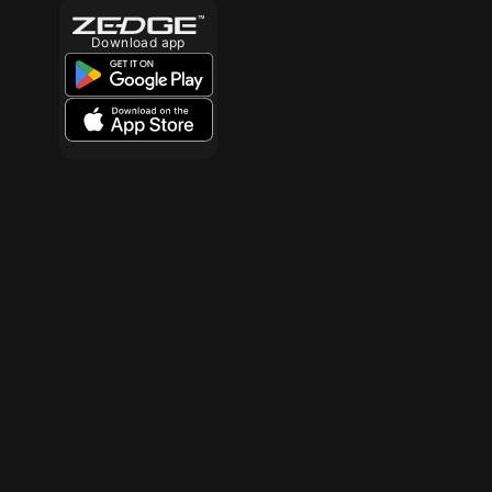
Download app
10
10
10