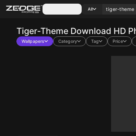
Categories
All
Tiger-Theme
Download HD Ph
Wallpapers
Category
Tag
Price