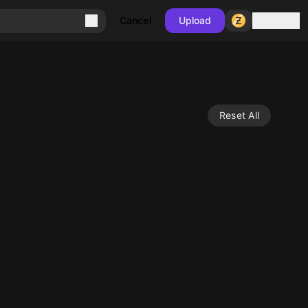
Sign in
Cancel
Upload
Reset All
10