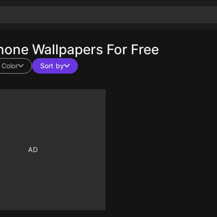
one Wallpapers For Free
Color
Sort by
10
10