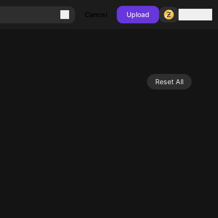
Sign in
Cancel
Upload
Reset All
10
10
10
10