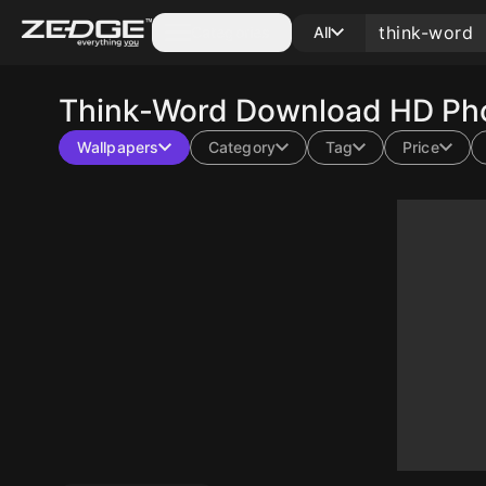
Categories
All
Think-Word
Download HD Pho
Wallpapers
Category
Tag
Price
10
10