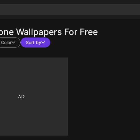
ne Wallpapers For Free
Color
Sort by
10
10
10
10