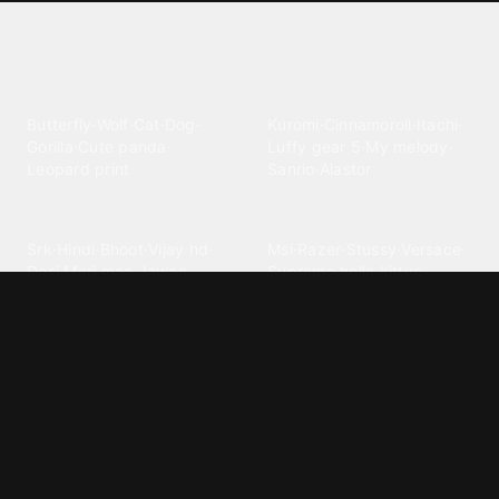
Explore different wallpaper
categories
Animals
Anime
Butterfly
·
Wolf
·
Cat
·
Dog
·
Kuromi
·
Cinnamoroll
·
Itachi
·
Gorilla
·
Cute panda
·
Luffy gear 5
·
My melody
·
Leopard print
Sanrio
·
Alastor
Bollywood
Brands
Srk
·
Hindi
·
Bhoot
·
Vijay hd
·
Msi
·
Razer
·
Stussy
·
Versace
·
Desi
·
Meri maa
·
Jawan
Supreme
·
hello kittys
·
Oneplus
Cars & Vehicles
Comics
Jdm
·
Hot wheels
·
Bmw 4k
·
Cartoon
·
Stitchs
·
Marvel
·
Zx10r
·
Car photos
·
Bmw car
Steven universe
·
·
Bugatti chiron
Powerpuff girls
·
Spiderman 4k
·
Lobo
Designs
Drawings