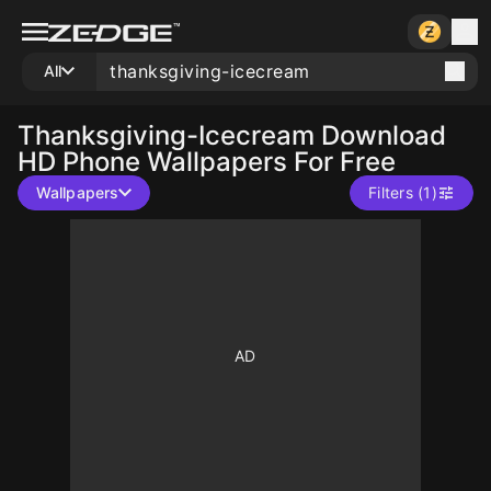
All
Thanksgiving-Icecream
Download
HD Phone Wallpapers For Free
Wallpapers
Filters (1)
10
10
10
10
1000
10