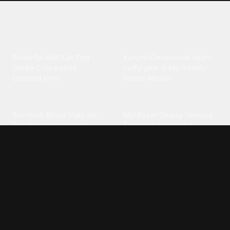
Explore different wallpaper
categories
Animals
Anime
Butterfly
·
Wolf
·
Cat
·
Dog
·
Kuromi
·
Cinnamoroll
·
Itachi
·
Gorilla
·
Cute panda
·
Luffy gear 5
·
My melody
·
Leopard print
Sanrio
·
Alastor
Bollywood
Brands
Srk
·
Hindi
·
Bhoot
·
Vijay hd
·
Msi
·
Razer
·
Stussy
·
Versace
·
Desi
·
Meri maa
·
Jawan
Supreme
·
hello kittys
·
Oneplus
Cars & Vehicles
Comics
Jdm
·
Hot wheels
·
Bmw 4k
·
Cartoon
·
Stitchs
·
Marvel
·
Zx10r
·
Car photos
·
Bmw car
Steven universe
·
·
Bugatti chiron
Powerpuff girls
·
Spiderman 4k
·
Lobo
Designs
Drawings