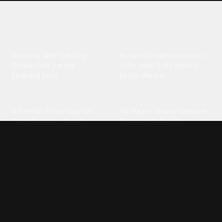
Explore different wallpaper
categories
Animals
Anime
Butterfly
·
Wolf
·
Cat
·
Dog
·
Kuromi
·
Cinnamoroll
·
Itachi
·
Gorilla
·
Cute panda
·
Luffy gear 5
·
My melody
·
Leopard print
Sanrio
·
Alastor
Bollywood
Brands
Srk
·
Hindi
·
Bhoot
·
Vijay hd
·
Msi
·
Razer
·
Stussy
·
Versace
·
Desi
·
Meri maa
·
Jawan
Supreme
·
hello kittys
·
Oneplus
Cars & Vehicles
Comics
Jdm
·
Hot wheels
·
Bmw 4k
·
Cartoon
·
Stitchs
·
Marvel
·
Zx10r
·
Car photos
·
Bmw car
Steven universe
·
·
Bugatti chiron
Powerpuff girls
·
Spiderman 4k
·
Lobo
Designs
Drawings