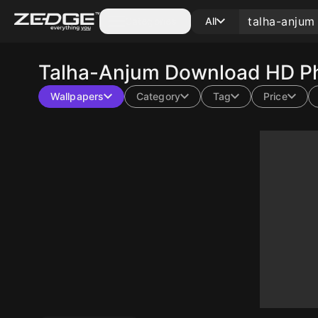
Categories
All
Talha-Anjum
Download HD Ph
Wallpapers
Category
Tag
Price