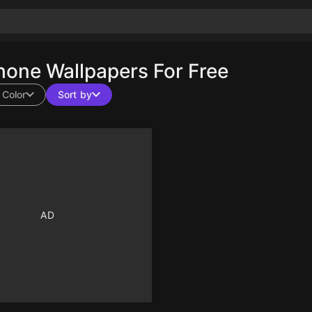
one Wallpapers For Free
Color
Sort by
10