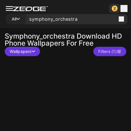
All
Symphony_orchestra
Download HD
Phone Wallpapers For Free
Wallpapers
Filters (1)
10