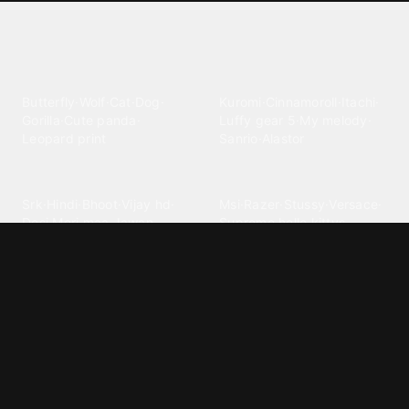
Explore different wallpaper
categories
Animals
Anime
Butterfly
·
Wolf
·
Cat
·
Dog
·
Kuromi
·
Cinnamoroll
·
Itachi
·
Gorilla
·
Cute panda
·
Luffy gear 5
·
My melody
·
Leopard print
Sanrio
·
Alastor
Bollywood
Brands
Srk
·
Hindi
·
Bhoot
·
Vijay hd
·
Msi
·
Razer
·
Stussy
·
Versace
·
Desi
·
Meri maa
·
Jawan
Supreme
·
hello kittys
·
Oneplus
Cars & Vehicles
Comics
Jdm
·
Hot wheels
·
Bmw 4k
·
Cartoon
·
Stitchs
·
Marvel
·
Zx10r
·
Car photos
·
Bmw car
Steven universe
·
·
Bugatti chiron
Powerpuff girls
·
Spiderman 4k
·
Lobo
Designs
Drawings