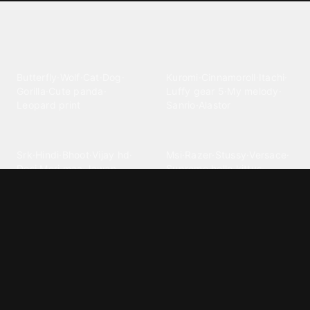
Explore different wallpaper
categories
Animals
Anime
Butterfly
·
Wolf
·
Cat
·
Dog
·
Kuromi
·
Cinnamoroll
·
Itachi
·
Gorilla
·
Cute panda
·
Luffy gear 5
·
My melody
·
Leopard print
Sanrio
·
Alastor
Bollywood
Brands
Srk
·
Hindi
·
Bhoot
·
Vijay hd
·
Msi
·
Razer
·
Stussy
·
Versace
·
Desi
·
Meri maa
·
Jawan
Supreme
·
hello kittys
·
Oneplus
Cars & Vehicles
Comics
Jdm
·
Hot wheels
·
Bmw 4k
·
Cartoon
·
Stitchs
·
Marvel
·
Zx10r
·
Car photos
·
Bmw car
Steven universe
·
·
Bugatti chiron
Powerpuff girls
·
Spiderman 4k
·
Lobo
Designs
Drawings