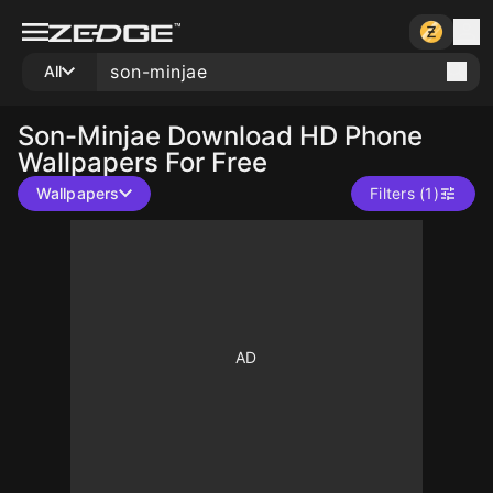
All
Son-Minjae
Download HD Phone
Wallpapers For Free
Wallpapers
Filters (1)