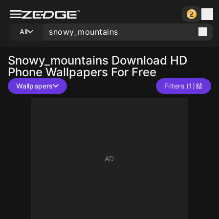
All
Snowy_mountains
Download HD
Phone Wallpapers For Free
Wallpapers
Filters (1)
10
10
10
10
10
10