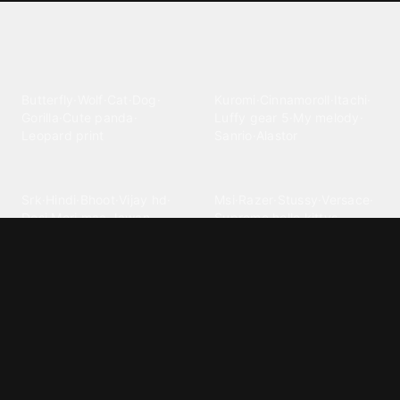
Explore different wallpaper
categories
Animals
Anime
Butterfly
·
Wolf
·
Cat
·
Dog
·
Kuromi
·
Cinnamoroll
·
Itachi
·
Gorilla
·
Cute panda
·
Luffy gear 5
·
My melody
·
Leopard print
Sanrio
·
Alastor
Bollywood
Brands
Srk
·
Hindi
·
Bhoot
·
Vijay hd
·
Msi
·
Razer
·
Stussy
·
Versace
·
Desi
·
Meri maa
·
Jawan
Supreme
·
hello kittys
·
Oneplus
Cars & Vehicles
Comics
Jdm
·
Hot wheels
·
Bmw 4k
·
Cartoon
·
Stitchs
·
Marvel
·
Zx10r
·
Car photos
·
Bmw car
Steven universe
·
·
Bugatti chiron
Powerpuff girls
·
Spiderman 4k
·
Lobo
Designs
Drawings