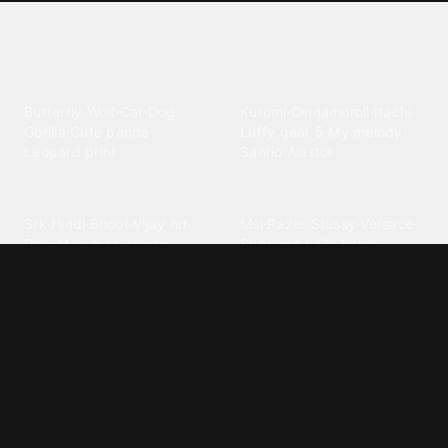
Explore different wallpaper
categories
Animals
Anime
Butterfly
·
Wolf
·
Cat
·
Dog
·
Kuromi
·
Cinnamoroll
·
Itachi
·
Gorilla
·
Cute panda
·
Luffy gear 5
·
My melody
·
Leopard print
Sanrio
·
Alastor
Bollywood
Brands
Srk
·
Hindi
·
Bhoot
·
Vijay hd
·
Msi
·
Razer
·
Stussy
·
Versace
·
Desi
·
Meri maa
·
Jawan
Supreme
·
hello kittys
·
Oneplus
Cars & Vehicles
Comics
Jdm
·
Hot wheels
·
Bmw 4k
·
Cartoon
·
Stitchs
·
Marvel
·
Zx10r
·
Car photos
·
Bmw car
Steven universe
·
·
Bugatti chiron
Powerpuff girls
·
Spiderman 4k
·
Lobo
Designs
Drawings