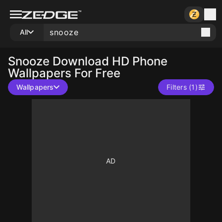
All
Snooze
Download HD Phone
Wallpapers For Free
Wallpapers
Filters (1)
10
10
10