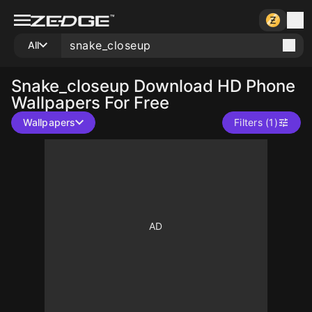
All
Snake_closeup
Download HD Phone
Wallpapers For Free
Wallpapers
Filters (1)
10
10
10
10