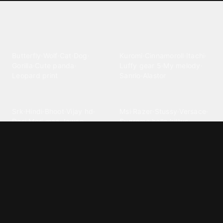
Explore different wallpaper
categories
Animals
Anime
Butterfly
·
Wolf
·
Cat
·
Dog
·
Kuromi
·
Cinnamoroll
·
Itachi
·
Gorilla
·
Cute panda
·
Luffy gear 5
·
My melody
·
Leopard print
Sanrio
·
Alastor
Bollywood
Brands
Srk
·
Hindi
·
Bhoot
·
Vijay hd
·
Msi
·
Razer
·
Stussy
·
Versace
·
Desi
·
Meri maa
·
Jawan
Supreme
·
hello kittys
·
Oneplus
Cars & Vehicles
Comics
Jdm
·
Hot wheels
·
Bmw 4k
·
Cartoon
·
Stitchs
·
Marvel
·
Zx10r
·
Car photos
·
Bmw car
Steven universe
·
·
Bugatti chiron
Powerpuff girls
·
Spiderman 4k
·
Lobo
Designs
Drawings