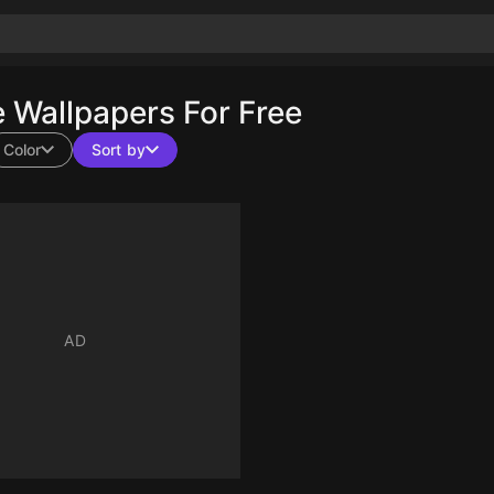
Wallpapers For Free
Color
Sort by
10
10