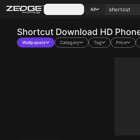
Categories
All
Shortcut
Download HD Phone 
Wallpapers
Category
Tag
Price
10