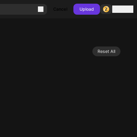
Sign in
Cancel
Upload
Reset All
10
10