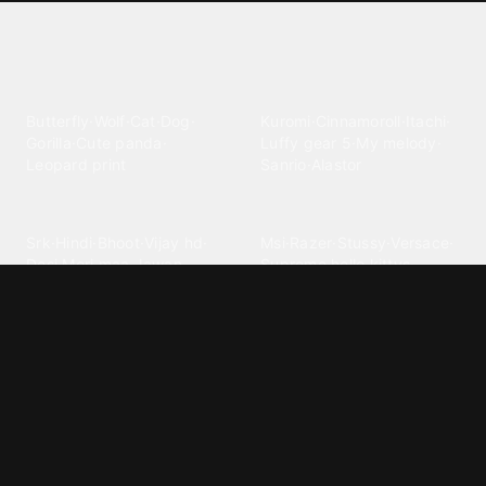
Explore different wallpaper
categories
Animals
Anime
Butterfly
·
Wolf
·
Cat
·
Dog
·
Kuromi
·
Cinnamoroll
·
Itachi
·
Gorilla
·
Cute panda
·
Luffy gear 5
·
My melody
·
Leopard print
Sanrio
·
Alastor
Bollywood
Brands
Srk
·
Hindi
·
Bhoot
·
Vijay hd
·
Msi
·
Razer
·
Stussy
·
Versace
·
Desi
·
Meri maa
·
Jawan
Supreme
·
hello kittys
·
Oneplus
Cars & Vehicles
Comics
Jdm
·
Hot wheels
·
Bmw 4k
·
Cartoon
·
Stitchs
·
Marvel
·
Zx10r
·
Car photos
·
Bmw car
Steven universe
·
·
Bugatti chiron
Powerpuff girls
·
Spiderman 4k
·
Lobo
Designs
Drawings