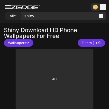
All
Shiny
Download HD Phone
Wallpapers For Free
Wallpapers
Filters (1)
10
10
10
10
10
10