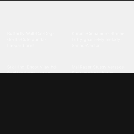
Explore different wallpaper
categories
Animals
Anime
Butterfly
·
Wolf
·
Cat
·
Dog
·
Kuromi
·
Cinnamoroll
·
Itachi
·
Gorilla
·
Cute panda
·
Luffy gear 5
·
My melody
·
Leopard print
Sanrio
·
Alastor
Bollywood
Brands
Srk
·
Hindi
·
Bhoot
·
Vijay hd
·
Msi
·
Razer
·
Stussy
·
Versace
·
Desi
·
Meri maa
·
Jawan
Supreme
·
hello kittys
·
Oneplus
Cars & Vehicles
Comics
Jdm
·
Hot wheels
·
Bmw 4k
·
Cartoon
·
Stitchs
·
Marvel
·
Zx10r
·
Car photos
·
Bmw car
Steven universe
·
·
Bugatti chiron
Powerpuff girls
·
Spiderman 4k
·
Lobo
Designs
Drawings