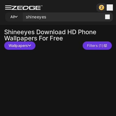
All
Shineeyes
Download HD Phone
Wallpapers For Free
Wallpapers
Filters (1)