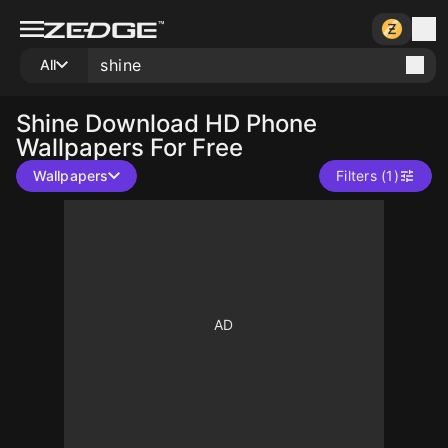
All
Shine
Download HD Phone
Wallpapers For Free
Wallpapers
Filters (1)
10
10
10
10
10
10