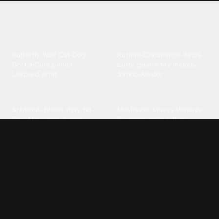
Explore different wallpaper
categories
Animals
Anime
Butterfly
·
Wolf
·
Cat
·
Dog
·
Kuromi
·
Cinnamoroll
·
Itachi
·
Gorilla
·
Cute panda
·
Luffy gear 5
·
My melody
·
Leopard print
Sanrio
·
Alastor
Bollywood
Brands
Srk
·
Hindi
·
Bhoot
·
Vijay hd
·
Msi
·
Razer
·
Stussy
·
Versace
·
Desi
·
Meri maa
·
Jawan
Supreme
·
hello kittys
·
Oneplus
Cars & Vehicles
Comics
Jdm
·
Hot wheels
·
Bmw 4k
·
Cartoon
·
Stitchs
·
Marvel
·
Zx10r
·
Car photos
·
Bmw car
Steven universe
·
·
Bugatti chiron
Powerpuff girls
·
Spiderman 4k
·
Lobo
Designs
Drawings