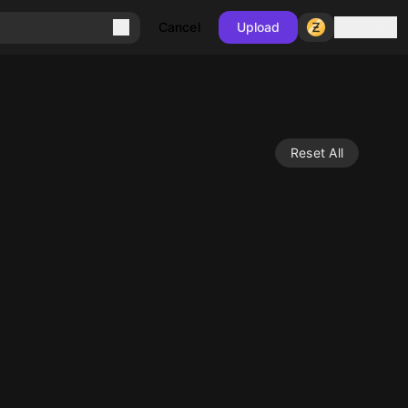
Sign in
Cancel
Upload
Reset All