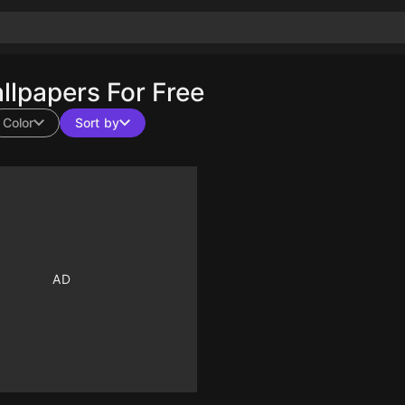
lpapers For Free
Color
Sort by