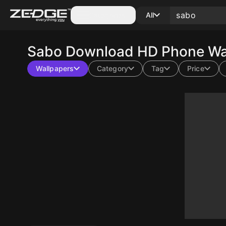
Categories
All
Sabo
Download HD Phone Wal
Wallpapers
Category
Tag
Price