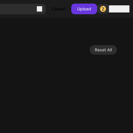
Sign in
Cancel
Upload
Reset All