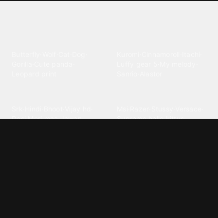
Explore different wallpaper
categories
Animals
Anime
Butterfly
·
Wolf
·
Cat
·
Dog
·
Kuromi
·
Cinnamoroll
·
Itachi
·
Gorilla
·
Cute panda
·
Luffy gear 5
·
My melody
·
Leopard print
Sanrio
·
Alastor
Bollywood
Brands
Srk
·
Hindi
·
Bhoot
·
Vijay hd
·
Msi
·
Razer
·
Stussy
·
Versace
·
Desi
·
Meri maa
·
Jawan
Supreme
·
hello kittys
·
Oneplus
Cars & Vehicles
Comics
Jdm
·
Hot wheels
·
Bmw 4k
·
Cartoon
·
Stitchs
·
Marvel
·
Zx10r
·
Car photos
·
Bmw car
Steven universe
·
·
Bugatti chiron
Powerpuff girls
·
Spiderman 4k
·
Lobo
Designs
Drawings