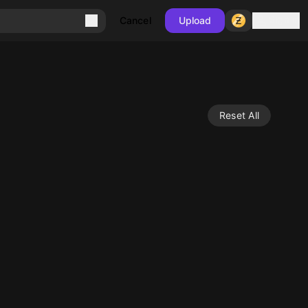
Sign in
Cancel
Upload
Reset All