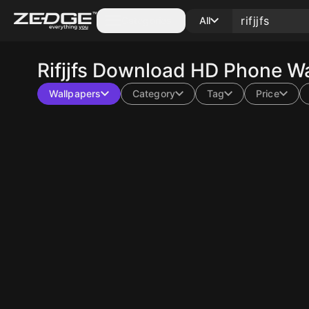
Categories
All
Rifjjfs
Download HD Phone Wal
Wallpapers
Category
Tag
Price