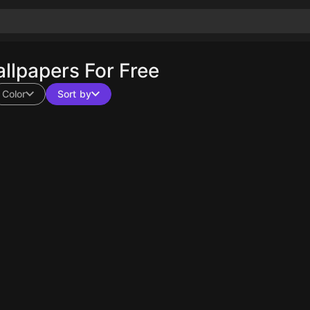
lpapers For Free
Color
Sort by