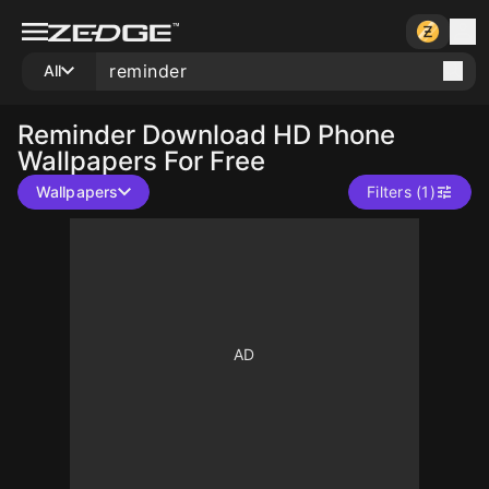
All
Reminder
Download HD Phone
Wallpapers For Free
Wallpapers
Filters (1)