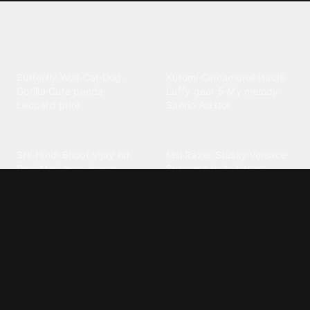
Explore different wallpaper
categories
Animals
Anime
Butterfly
·
Wolf
·
Cat
·
Dog
·
Kuromi
·
Cinnamoroll
·
Itachi
·
Gorilla
·
Cute panda
·
Luffy gear 5
·
My melody
·
Leopard print
Sanrio
·
Alastor
Bollywood
Brands
Srk
·
Hindi
·
Bhoot
·
Vijay hd
·
Msi
·
Razer
·
Stussy
·
Versace
·
Desi
·
Meri maa
·
Jawan
Supreme
·
hello kittys
·
Oneplus
Cars & Vehicles
Comics
Jdm
·
Hot wheels
·
Bmw 4k
·
Cartoon
·
Stitchs
·
Marvel
·
Zx10r
·
Car photos
·
Bmw car
Steven universe
·
·
Bugatti chiron
Powerpuff girls
·
Spiderman 4k
·
Lobo
Designs
Drawings