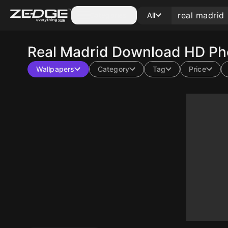
Categories
All
Real Madrid
Download HD Pho
Wallpapers
Category
Tag
Price