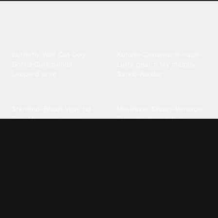
Explore different wallpaper
categories
Animals
Anime
Butterfly
·
Wolf
·
Cat
·
Dog
·
Kuromi
·
Cinnamoroll
·
Itachi
·
Gorilla
·
Cute panda
·
Luffy gear 5
·
My melody
·
Leopard print
Sanrio
·
Alastor
Bollywood
Brands
Srk
·
Hindi
·
Bhoot
·
Vijay hd
·
Msi
·
Razer
·
Stussy
·
Versace
·
Desi
·
Meri maa
·
Jawan
Supreme
·
hello kittys
·
Oneplus
Cars & Vehicles
Comics
Jdm
·
Hot wheels
·
Bmw 4k
·
Cartoon
·
Stitchs
·
Marvel
·
Zx10r
·
Car photos
·
Bmw car
Steven universe
·
·
Bugatti chiron
Powerpuff girls
·
Spiderman 4k
·
Lobo
Designs
Drawings