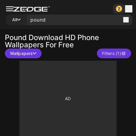
All
Pound
Download HD Phone
Wallpapers For Free
Wallpapers
Filters (1)
10