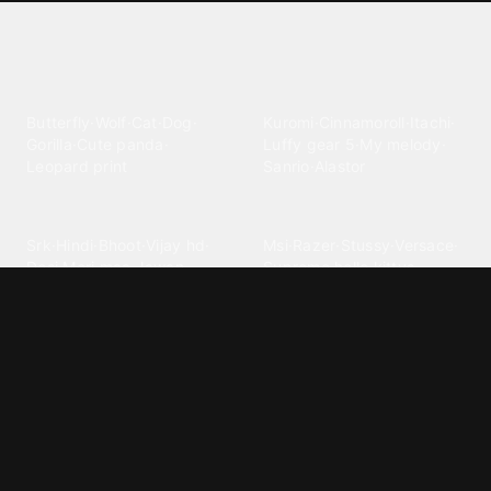
Explore different wallpaper
categories
Animals
Anime
Butterfly
·
Wolf
·
Cat
·
Dog
·
Kuromi
·
Cinnamoroll
·
Itachi
·
Gorilla
·
Cute panda
·
Luffy gear 5
·
My melody
·
Leopard print
Sanrio
·
Alastor
Bollywood
Brands
Srk
·
Hindi
·
Bhoot
·
Vijay hd
·
Msi
·
Razer
·
Stussy
·
Versace
·
Desi
·
Meri maa
·
Jawan
Supreme
·
hello kittys
·
Oneplus
Cars & Vehicles
Comics
Jdm
·
Hot wheels
·
Bmw 4k
·
Cartoon
·
Stitchs
·
Marvel
·
Zx10r
·
Car photos
·
Bmw car
Steven universe
·
·
Bugatti chiron
Powerpuff girls
·
Spiderman 4k
·
Lobo
Designs
Drawings